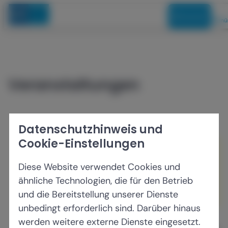
t
p
Mitmachen
e
t
Menü
n
n
i
a
n
v
z
Veranstaltungen
h
i
Veranstaltungen
u
a
g
r
l
a
ü
t
t
c
Datenschutzhinweis und
(
i
k
Cookie-Einstellungen
1
o
Es wurden keine passenden
)
n
Veranstaltungen gefunden. Ev. sind
Diese Website verwendet Cookies und
(
Veranstaltungen verfügbar, wenn Sie
ähnliche Technologien, die für den Betrieb
2
sich anmelden.
und die Bereitstellung unserer Dienste
)
unbedingt erforderlich sind. Darüber hinaus
werden weitere externe Dienste eingesetzt.